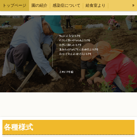
»
トップページ
園の紹介
感染症について
給食室より
各種様式
求人情報
ブログ
情報公開
各種様式