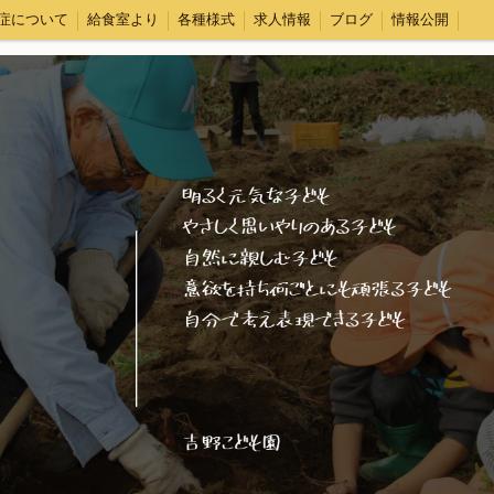
症について
給食室より
各種様式
求人情報
ブログ
情報公開