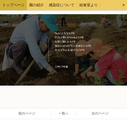
»
トップページ
園の紹介
感染症について
給食室より
各種様式
求人情報
ブログ
情報公開
前のページ
一覧へ
次のページ